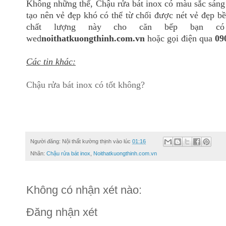
Không những thế, Chậu rửa bát inox có màu sắc sáng 
tạo nên vẻ đẹp khó có thể từ chối được nét vẻ đẹp b
chất lượng này cho căn bếp bạn có
wed
noithatkuongthinh.com.vn
hoặc gọi điện qua
09
Các tin khác:
Chậu rửa bát inox có tốt không?
Người đăng:
Nội thất kường thịnh
vào lúc
01:16
Nhãn:
Chậu rửa bát inox
,
Noithatkuongthinh.com.vn
Không có nhận xét nào:
Đăng nhận xét