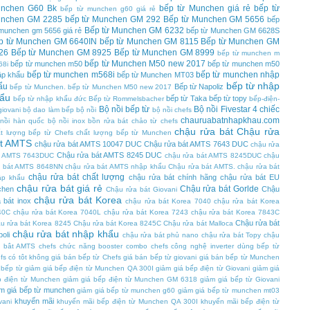
nchen G60 Bk
bếp từ Munchen giá rẻ
bếp từ
bếp từ munchen g60 giá rẻ
nchen GM 2285
bếp từ Munchen GM 292
Bếp từ Munchen GM 5656
bếp
Bếp từ Munchen GM 6232
 munchen gm 5656 giá rẻ
bếp từ Munchen GM 6628S
p từ Munchen GM 6640IN
bếp từ Munchen GM 8115
Bếp từ Munchen GM
26
Bếp từ Munchen GM 8925
Bếp từ Munchen GM 8999
bếp từ munchen m
bếp từ Munchen M50 new 2017
bếp từ munchen m50
bếp từ munchen m50
68i
bếp từ munchen m568i
bếp từ munchen nhập
ập khẩu
bếp từ Munchen MT03
bếp từ nhập
ẩu
Bếp từ Napoliz
bếp từ Munchen. bếp từ Munchen M50 new 2017
ẩu
bếp từ Taka
bếp từ topy
bếp từ nhập khẩu đức
Bếp từ Rommelsbacher
bếp-điện-
Bộ nồi bếp từ
Bộ nồi Fivestar 4 chiếc
giovani
bộ dao làm bếp
bộ nồi
bộ nồi chefs
chauruabatnhapkhau.com
 nồi hàn quốc
bộ nồi inox
bồn rửa bát
chảo từ chefs
chậu rửa bát
Chậu rửa
t lượng bếp từ Chefs
chất lượng bếp từ Munchen
t AMTS
chậu rửa bát AMTS 10047 DUC
Chậu rửa bát AMTS 7643 DUC
chậu rửa
Chậu rửa bát AMTS 8245 DUC
t AMTS 7643DUC
chậu rửa bát AMTS 8245DUC
chậu
a bát AMTS 8648NN
chậu rửa bát AMTS nhập khẩu
Chậu rửa bát AMTS. chậu rửa bát
chậu rửa bát chất lượng
chậu rửa bát chính hãng
chậu rửa bát EU
ập khẩu
chậu rửa bát giá rẻ
Chậu rửa bát Gorlde
chen
Chậu
Chậu rửa bát Giovani
chậu rửa bát Korea
 bát inox
chậu rửa bát Korea 7040
chậu rửa bát Korea
40C
chậu rửa bát Korea 7040L
chậu rửa bát Korea 7243
chậu rửa bát Korea 7843C
Chậu rửa bát
u rửa bát Korea 8245
Chậu rửa bát Korea 8245C
Chậu rửa bát Malloca
chậu rửa bát nhập khẩu
oli
chậu rửa bát phủ nano
chậu rửa bát Topy
chậu
a bât AMTS
chefs
chức năng booster
combo chefs
công nghệ inverter
dùng bếp từ
fs có tôt không
giá bán bếp từ Chefs
giá bán bếp từ giovani
giá bán bếp từ Munchen
 bếp từ
giảm giá bếp điện từ Munchen QA 300I
giảm giá bếp điện từ Giovani
giảm giá
p điện từ Munchen
giảm giá bếp điện từ Munchen GM 6318
giảm giá bếp từ Giovani
ảm giá bếp từ munchen
giảm giá bếp từ munchen g60
giảm giá bếp từ munchen mt03
khuyến mãi
vani
khuyến mãi bếp điện từ Munchen QA 300I
khuyến mãi bếp điện từ