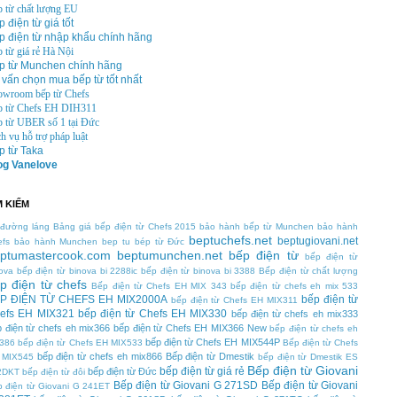
 từ chất lượng EU
 điện từ giá tốt
p điện từ nhập khẩu chính hãng
 từ giá rẻ Hà Nội
p từ Munchen chính hãng
 vấn chọn mua bếp từ tốt nhất
owroom bếp từ Chefs
p từ Chefs EH DIH311
 từ UBER số 1 tại Đức
h vụ hỗ trợ pháp luật
p từ Taka
og Vanelove
M KIẾM
 đường láng
Bảng giá bếp điện từ Chefs 2015
bảo hành bếp từ Munchen
bảo hành
beptuchefs.net
beptugiovani.net
efs
bảo hành Munchen
bep tu
bép từ Đức
ptumastercook.com
beptumunchen.net
bếp điện từ
bếp điện từ
ova
bếp điện từ binova bi 2288ic
bếp điện từ binova bi 3388
Bếp điện từ chất lượng
p điện từ chefs
Bếp điện từ Chefs EH MIX 343
bếp điện từ chefs eh mix 533
P ĐIỆN TỪ CHEFS EH MIX2000A
bếp điện từ
bếp điện từ Chefs EH MIX311
efs EH MIX321
bếp điện từ Chefs EH MIX330
bếp điện từ chefs eh mix333
 điện từ chefs eh mix366
bếp điện từ Chefs EH MIX366 New
bếp điện từ chefs eh
bếp điện từ Chefs EH MIX544P
x386
bếp điện từ Chefs EH MIX533
Bếp điện từ Chefs
bếp điện từ chefs eh mix866
Bếp điện từ Dmestik
 MIX545
bếp điện từ Dmestik ES
Bếp điện từ Giovani
bếp điện từ giá rẻ
bếp điện từ Đức
2DKT
bếp điện từ đôi
Bếp điện từ Giovani G 271SD
Bếp điện từ Giovani
 điện từ Giovani G 241ET