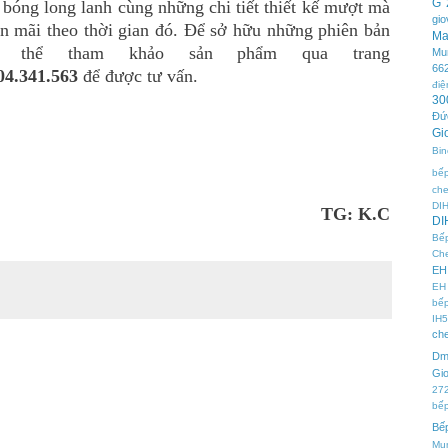
G 
bóng long lanh cùng những chi tiết thiết kế mượt mà
gi
ền mãi theo thời gian đó. Để sở hữu những phiên bản
Ma
 thể tham khảo sản phẩm qua trang
Mu
66
04.341.563
để được tư vấn.
điệ
30
Đứ
Gi
Bin
bếp
che
DI
TG: K.C
DI
Bếp
Ch
EH
EH
bếp
IH
che
Dm
Gi
27
bếp
Bế
Mu