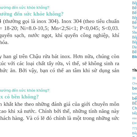
Bếp
Bếp
hưởng đến sức khỏe không?
Bế
Bếp
 (thường gọi là inox 304). Inox 304 (theo tiêu chuẩn
Bế
= 18-20; Ni=8.0-10,5; Mn<2;Si<1; P<0,045; S<0,03.
Tư
Sh
quyển sạch, nước ngọt, khí quyển công nghiệp, khí
Bế
hóa.
Bếp
Dịc
Bế
y han gỉ trên Chậu rửa bát inox. Hơn nữa, chúng còn
Bl
c với các loại chất tẩy rửa, vì thế, sẽ không sinh ra
thức ăn. Bởi vậy, bạn có thể an tâm khi sử dụng sản
TÌ
39
Ch
be
bin
ox có bền không?
bế
ẩn khắt khe theo những đánh giá của giới chuyên môn
BẾ
Ch
cao khi xả nước. Chính bởi thế, những tính năng này
bếp
hách hàng. Và có lẽ đó chính là một trong những sức
mi
EH
77
Bếp