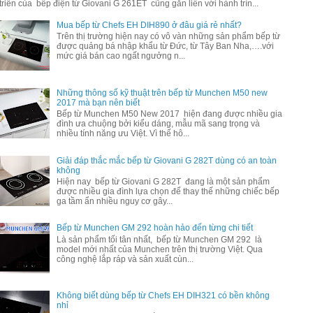
triển của bếp điện từ Giovani G 261ET cũng gắn liền với hành trìn...
Mua bếp từ Chefs EH DIH890 ở đâu giá rẻ nhất?
Trên thị trường hiện nay có vô vàn những sản phẩm bếp từ
được quảng bá nhập khẩu từ Đức, từ Tây Ban Nha,….với
mức giá bán cao ngất ngưởng n...
Những thông số kỹ thuật trên bếp từ Munchen M50 new
2017 mà bạn nên biết
Bếp từ Munchen M50 New 2017 hiện đang được nhiều gia
đình ưa chuộng bởi kiểu dáng, mẫu mã sang trọng và
nhiều tính năng ưu Việt. Vì thế hô...
Giải đáp thắc mắc bếp từ Giovani G 282T dùng có an toàn
không
Hiện nay bếp từ Giovani G 282T đang là một sản phẩm
được nhiều gia đình lựa chọn để thay thế những chiếc bếp
ga tầm ẩn nhiều nguy cơ gây...
Bếp từ Munchen GM 292 hoàn hảo đến từng chi tiết
Là sản phẩm tối tân nhất, bếp từ Munchen GM 292 là
model mới nhất của Munchen trên thị trường Việt. Qua
công nghệ lắp ráp và sản xuất cùn...
Không biết dùng bếp từ Chefs EH DIH321 có bền không
nhỉ