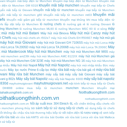
vani
khuyến mãi bếp điện từ Munchen
khuyến mại bếp điện từ Munchen
khuyến mãi
khuyến mãi bếp munchen
p điện từ Munchen GM 6318
khuyến mại bếp từ Chefs
khuyến mãi bếp từ munchen
yến mãi bếp từ Giovani
khuyến mại bếp từ Munchen
khuyến mãi
uyến mãi bếp từ munchen g60
khuyến mãi bếp từ munchen mt03
efs
khuyến mãi giảm giá bếp từ munchen
khuyến mại khủng khi mua bếp điện từ
lò nướng chefs
lò
efs
lắp đặt bếp từ Munchen
lò nướng giá rẻ
lò nướng Giovani
máy
ớng Munchen
lò nướng Munchen ML60
lò nướng Munchen MSC 60
lò vi sóng
t mùi
máy hút mùi Batani
Máy hút mùi Canzy
máy hút
Máy hút mùi Binova
i Chefs
máy hút mùi giá
máy hút mùi chefs eh r502e7
máy hút mùi Chefs EH R506E7
máy hút mùi Giovani
máy hút mùi Giovani GH 7106SS
máy
máy hút mùi Lorca
Máy
 mùi Lorca TA 2005D
máy hút mùi Lorca TA 2006B
máy hút mùi Lorca TA 2006C
t mùi Mastercook
Máy hút mùi Munchen
máy hút mùi Munchen AM 9855
máy
máy hút mùi Munchen giá
t mùi munchen am239i
máy hút mùi Munchen AMC 8122IX
Máy hút mùi Munchen GM 323E
máy hút mùi Munchen NG 16
máy hút mùi Munchen
Máy hút mùi Napoliz
Máy hút mùi Napoli
ập khẩu
máy hút mùi nhập khẩu Đức
máy
máy rửa bát
máy rửa bát
Máy lọc nước Prime 6 cấp lọc
máy rửa bát giá rẻ
 nước
ovani
Máy rửa bát Munchen
máy sấy bát
máy sấy bát Giovani
máy sấy bát
Máy sấy bát Napoliz
máy sấy bát napoliz
vani g 802s
máy sấy bát Napoliz 830D
 830d
mayhutmuigiovani.net
mayhutmuigiovani
mặt kính bếp từ
mua bếp từ Chefs
munchen
 DIH888 online
mua bếp từ munchen
Munchen khuyến mại
Noithatkuongthinh.com
tahatkuongthinh.com.vn
oithatkuongthinh.com.vn
nothatkuongthinh.com
Nồi áp suất inox 304 Elmich 6L
hatkuongthinh.com.vn
nồi chiên không dầu chefs
nồi
so sánh bếp từ
sử dụng bếp từ chefs
p munchen
phong thủy
sử dụng bếp từ chefs
tủ rượu vang
tốt không
tắc chậu rửa bát
thương hiệu bếp từ
tiết kiệm điện
vệ sinh bếp
Vòi rửa bát
vòi rửa bát AMTS
vòi rửa bát Gorlde
vòi rửa bát Lorca
vòi rửa bát Malloca
t xứ bếp từ