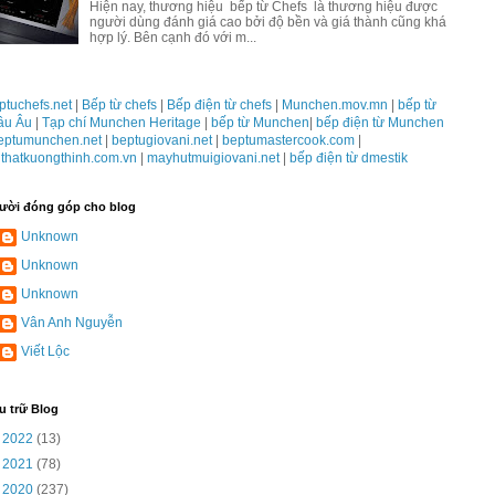
Hiện nay, thương hiệu bếp từ Chefs là thương hiệu được
người dùng đánh giá cao bởi độ bền và giá thành cũng khá
hợp lý. Bên cạnh đó với m...
ptuchefs.net
|
Bếp từ chefs
|
Bếp điện từ chefs
|
Munchen.mov.mn
|
bếp từ
âu Âu
|
Tạp chí Munchen Heritage
|
bếp từ Munchen
|
bếp điện từ Munchen
eptumunchen.net
|
beptugiovani.net
|
beptumastercook.com
|
ithatkuongthinh.com.vn
|
mayhutmuigiovani.net
|
bếp điện từ dmestik
ười đóng góp cho blog
Unknown
Unknown
Unknown
Vân Anh Nguyễn
Viết Lộc
u trữ Blog
►
2022
(13)
►
2021
(78)
►
2020
(237)