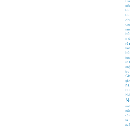
Gio
bế
khu
kh
ch
Ch
nư
hú
mù
rẻ
hút
hú
hú
rẻ
nh
lọc
Gi
gio
na
EH
Noi
N
not
hấ
có 
từ
xuấ