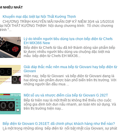
M NHIỀU NHẤT
Khuyến mại đặc biệt tại Nội Thất Kường Thịnh
CHƯƠNG TRÌNH KHUYẾN MÃI NHÂN DỊP KỶ NIỆM 30/4 và 1/5/2016
tại NỘI THẤT KƯỜNG THỊNH Nội dung chương trình: Tổ chức chương
trình "...
Lý do khiến người tiêu dùng lựa chọn bếp điện từ Chefs
EH MIX366 New
Bếp điện từ Chefs từ lâu đã trở thành dòng sản phẩm bếp
từ được nhiều người tiêu dùng ưa chuộng đặc biệt mà
mẫu bếp điện từ Chefs EH MIX36...
Giải đáp thắc mắc nên mua bếp từ Giovani hay bếp điện từ
Giovani
Hiện nay, bếp từ Giovani và bếp điện từ Giovani đang là
hai dòng sản phẩm được bán phổ biến trên thị trường. Với
những người lần đầu mua ...
Một số ưu và nhược điểm của bếp từ Giovani G 282T
Bếp từ hiện nay là một thiết bị không thể thiếu cho cuộc
sống gia đình bởi đun nấu nhanh, an toàn khi sử dụng. Và
trên thị trường hiện nay...
Bếp điện từ Giovani G 261ET: đã chinh phục khách hàng như thế nào?
Là một trong những dòng bếp điện từ nổi bật nhất của Giovani, sự phát