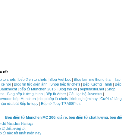
n kết
p từ chefs
|
bếp điện từ chefs
|
Blog Viết Lộc
|
Blog làm mẹ thông thái
|
Tạp
 xe hơi
|
Blog tin tức điện ảnh
|
Shop bếp từ chefs
|
Bếp Kường Thịnh
|
Bếp
 Bauknecht
|
bếp từ Munchen 2016
|
Blog thơ ca
|
beptufaster.net
|
Shop
rca
|
Blog bếp kường thịnh
|
Bếp từ Arber
|
Câu lạc bộ Juventus
|
owroom bếp Munchen
|
shop bếp từ chefs
|
kinh nghiệm hay
|
Cười xả láng
hậu rửa bát
Bếp từ topy
|
Bếp từ Topy TP A88Plus
 từ Munchen MC 200i giá rẻ
,
bếp điện từ chất lượng
,
bếp điện từ chefs
,
0904. 3
 chí Munchen Heritage
 từ chất lượng tốt
p từ nào tốt nhất hiện nay