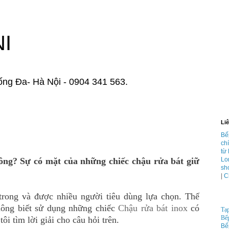
I
ống Đa- Hà Nội - 0904 341 563.
Liê
Bế
chí
từ
ông? Sự có mặt của những chiếc chậu rửa bát giữ
Lo
sh
|
C
trong và được nhiều người tiêu dùng lựa chọn. Thế
Bếp điện
ông biết sử dụng những chiếc
Chậu rửa bát inox
có
Tạp
Bếp
 tìm lời giải cho câu hỏi trên.
Bế