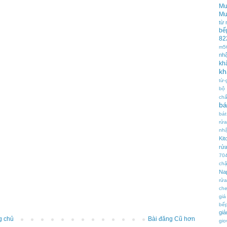
Mu
Mu
từ
bế
82
m5
nh
kh
kh
từ-
bộ
chấ
bá
bá
rử
nh
Kit
rửa
70
chậ
Nap
rử
che
giá
bế
gi
g chủ
Bài đăng Cũ hơn
gio