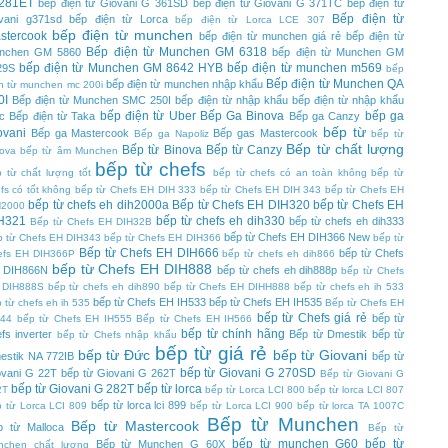
281ET
bếp điện từ Giovani G 361SD
bếp điện từ Giovani G 371TC
bếp điện từ
Bếp điện từ
ovani g371sd
bếp điện từ Lorca
bếp điện từ Lorca LCE 307
bếp điện từ munchen
stercook
bếp điện từ munchen giá rẻ
bếp điện từ
Bếp điện từ Munchen GM 6318
nchen GM 5860
bếp điện từ Munchen GM
bếp điện từ Munchen GM 8642 HYB
bếp điện từ munchen m569
29S
bếp
Bếp điện từ Munchen QA
bếp điện từ munchen nhập khẩu
n từ munchen mc 200i
0I
Bếp điện từ Munchen SMC 250I
bếp điện từ nhập khẩu
bếp điện từ nhập khẩu
bếp điện từ Uber
Bếp Ga Binova
bếp ga
c
Bếp điện từ Taka
Bếp ga Canzy
bếp từ
ovani
Bếp ga Mastercook
Bếp gas Mastercook
Bếp ga Napoliz
bếp từ
Bếp từ chất lượng
Bếp từ Binova
Bếp từ Canzy
ova
bếp từ âm Munchen
bếp từ chefs
 từ chất lượng tốt
bếp từ chefs có an toàn không
bếp từ
fs có tốt không
bếp từ Chefs EH DIH 333
bếp từ Chefs EH DIH 343
bếp từ Chefs EH
bếp từ chefs eh dih2000a
Bếp từ Chefs EH DIH320
bếp từ Chefs EH
H2000
H321
bếp từ chefs eh dih330
bếp từ chefs eh dih333
Bếp từ Chefs EH DIH32B
bếp từ Chefs EH DIH366 New
 từ Chefs EH DIH343
bếp từ Chefs EH DIH366
bếp từ
Bếp từ Chefs EH DIH666
bếp từ Chefs
efs EH DIH366P
bếp từ chefs eh dih866
bếp từ Chefs EH DIH888
 DIH866N
bếp từ chefs eh dih888p
bếp từ Chefs
 DIH888S
bếp từ chefs eh dih890
bếp từ Chefs EH DIHH888
bếp từ chefs eh ih 533
bếp từ Chefs EH IH533
bếp từ Chefs EH IH535
 từ chefs eh ih 535
Bếp từ Chefs EH
bếp từ Chefs giá rẻ
bếp từ
544
bếp từ Chefs EH IH555
Bếp từ Chefs EH IH566
bếp từ chính hãng
fs inverter
Bếp từ Dmestik
bếp từ
bếp từ Chefs nhập khẩu
bếp từ giá rẻ
bếp từ Đức
bếp từ Giovani
estik NA 772IB
bếp từ
bếp từ Giovani G 270SD
ovani G 22T
bếp từ Giovani G 262T
Bếp từ Giovani G
bếp từ Giovani G 282T
bếp từ lorca
2T
bếp từ Lorca LCI 800
bếp từ lorca LCI 807
bếp từ lorca lci 899
 từ Lorca LCI 809
bếp từ Lorca LCI 900
bếp từ lorca TA 1007C
Bếp từ Munchen
Bếp từ Mastercook
p từ Malloca
Bếp từ
bếp từ munchen G60
bếp từ
Bếp từ Munchen G 60X
nchen chất lượng